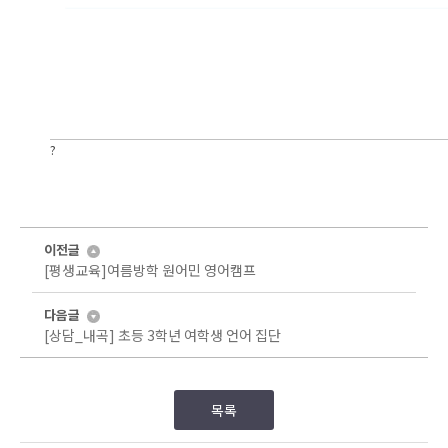
?
이전글
[평생교육]여름방학 원어민 영어캠프
다음글
[상담_내곡] 초등 3학년 여학생 언어 집단
목록