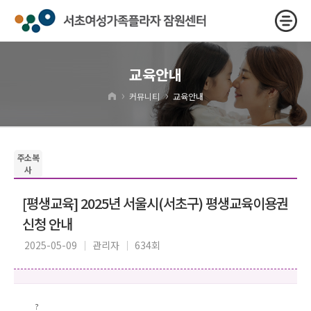
교육안내
›
›
커뮤니티
교육안내
주소복
사
[평생교육] 2025년 서울시(서초구) 평생교육이용권
신청 안내
2025-05-09
관리자
634회
?