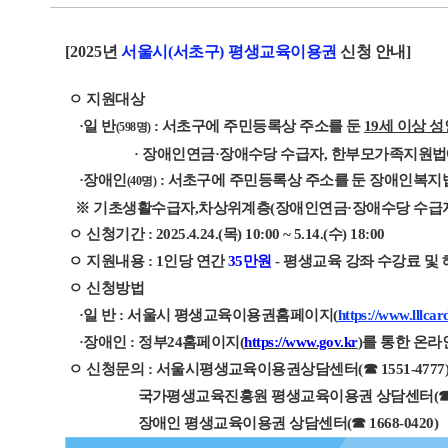
[2025
년
서울시
(
서초구
)
평생교육이용권
신청 안내
]
ㅇ
지원대상
·
일 반
:
서초구에 주민등록상 주소를 둔
19
세 이상 성
(598
명
)
·
장애인연금
·
장애수당 수급자
,
한부모가족지원법에
·
장애인
:
서초구에 주민등록상 주소를 둔 장애인복지
(40
명
)
※
기초생활수급자
,
차상위계층
(
장애인연금
·
장애수당 수급
ㅇ
신청기간
:
2025.4.24.(
목
) 10:00 ~ 5.14.(
수
) 18:00
ㅇ
지원내용
: 1
인당 연간
35
만원
-
평생교육 강좌 수강료 및 
ㅇ
신청방법
·
일 반
:
서울시 평생교육이용권홈페이지
(
https://www.lllcar
·
장애인
:
정부
24
홈페이지
(
https://www.gov.kr
)
를 통한
온라
ㅇ
신청문의
:
서울시평생교육이용권상담센터
(
☎
1551-4777
국가평생교육진흥원 평생교육이용권 상담센터
(
장애인 평생교육이용권 상담센터
(
☎
1668-0420)