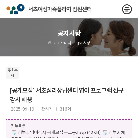
공지사항
›
›
커뮤니티
공지사항
주소복
사
[공개모집] 서초심리상담센터 영어 프로그램 신규
강사 채용
2025-09-19
관리자
316회
첨부파일
첨부1. 영어강사 공개모집 공고문.hwp (42KB)
첨부2. 채