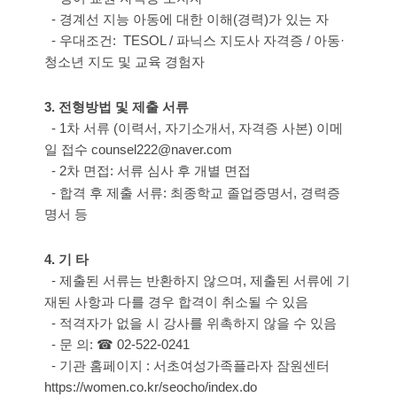
-
경계선 지능 아동에 대한 이해
(
경력
)
가 있는 자
-
우대조건
:
TESOL /
파닉스 지도사 자격증 / 아
동
·
청소년 지도 및 교육 경험자
3.
전형방법 및 제출 서류
-
1
차 서류
(
이력서
,
자기소개서
,
자격증 사본
)
이메
일 접수
counsel222@naver.com
-
2
차 면접
:
서류 심사 후 개별 면접
-
합격 후 제출 서류
:
최종학교 졸업증명서
,
경력증
명서 등
4.
기 타
-
제출된 서류는 반환하지 않으며
,
제출된 서류에 기
재된 사항과 다를 경우 합격이 취소될 수 있음
- 적격자가 없을 시 강사를 위촉하지 않을 수 있음
- 문 의
:
☎
02-522-0241
- 기관 홈페이지
:
서초여성가족플라자 잠원센터
https://women.co.kr/seocho/index.do