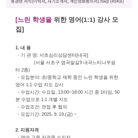
용관련 서식(이력서, 자기소개서, 개인정보동의서).hwp (49KB)
[느린 학생을
위한 영어
(1:1)
강사 모
집]
1.
내 용
-
기 관 명
:
서초심리상담센터
[
내곡
]
,
(
서울
서초구 염곡말길
9
내곡느티나무쉼
터
2
층
)
-
모집분야
:
초
/
중학교 재학 중인 느린 학생을 위한
영어
1:1
수업 지도 강사
-
수업시간
:
수요일
, 13:00~18:00
시간 중
1
타임
, 50
분 수업으로
1:1
개별 지도
-
수업조건
:
면접 후 협의
-
모집기간
: 2025. 9. 19.(
금)
~
2.
지원자격
-
영어 교원 자격증 소지자