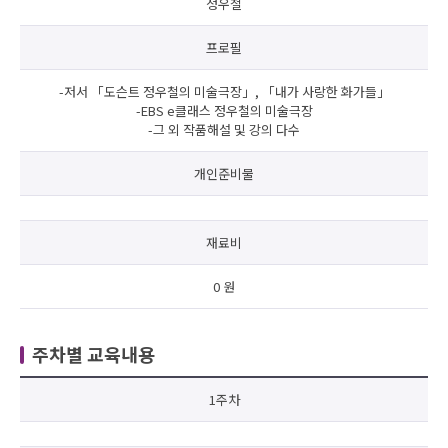
정우철
프로필
-저서 「도슨트 정우철의 미술극장」, 「내가 사랑한 화가들」
-EBS e클래스 정우철의 미술극장
-그 외 작품해설 및 강의 다수
개인준비물
재료비
0 원
주차별 교육내용
1주차